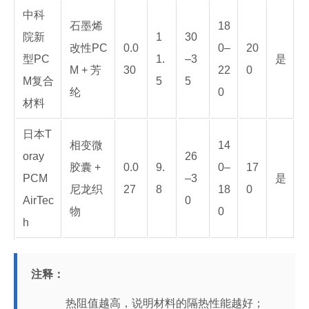
中科
石墨烯
18
院新
1
30
改性PC
0.0
0–
20
型PC
1.
–3
是
M + 芳
30
22
0
M复合
5
5
纶
0
材料
日本T
相变微
14
oray
26
胶囊 +
0.0
9.
0–
17
PCM
–3
是
尼龙织
27
8
18
0
AirTec
0
物
0
h
注释：
热阻值越高，说明材料的隔热性能越好；