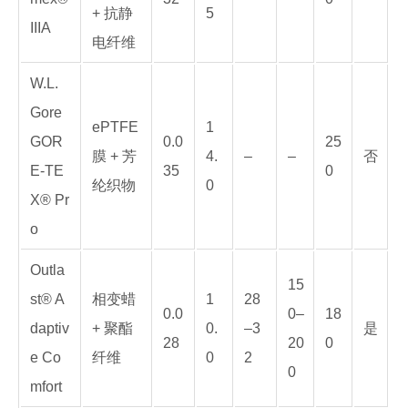
+ 抗静
5
IIIA
电纤维
W.L.
Gore
ePTFE
1
GOR
0.0
25
膜 + 芳
4.
–
–
否
E-TE
35
0
纶织物
0
X® Pr
o
Outla
15
st® A
相变蜡
1
28
0.0
0–
18
daptiv
+ 聚酯
0.
–3
是
28
20
0
e Co
纤维
0
2
0
mfort