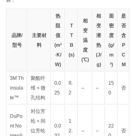
表：
热
相
面
是
相
阻
T
变
密
否
变
品牌/
主要材
值
T
潜
度
含
温
型号
料
(m²
B
热
(g/
P
度
·K/
(s)
(J/
m
C
(℃)
W)
g)
²)
M
3M Th
聚酯纤
0.0
8.
15
insula
维 + 微
–
–
否
25
2
0
te™
孔结构
对位芳
DuPo
纶 + 间
1
nt No
0.0
22
位芳纶
2.
–
–
否
mex®
32
0