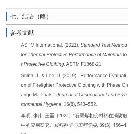
七、结语（略）
参考文献
ASTM International. (2021).
Standard Test Method
for Thermal Protective Performance of Materials fo
r Protective Clothing
. ASTM F1868-21.
Smith, J., & Lee, H. (2019). "Performance Evaluati
on of Firefighter Protective Clothing with Phase Ch
ange Materials."
Journal of Occupational and Envi
ronmental Hygiene
, 16(8), 543–552.
李明, 张伟, 王磊. (2021). "石墨烯相变材料在消防服
中的应用研究."
材料科学与工程学报
, 39(3), 456–4