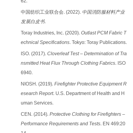
62.
中国纺织工业联合会. (2022).
中国消防服材料产业
发展白皮书
.
Toray Industries, Inc. (2020).
Outlast PCM Fabric T
echnical Specifications
. Tokyo: Toray Publications.
ISO. (2017).
Cloverleaf Test – Determination of Tra
nsmitted Heat Flux Through Clothing Fabrics
. ISO
6940.
NIOSH. (2019).
Firefighter Protective Equipment R
esearch Report
. U.S. Department of Health and H
uman Services.
CEN. (2014).
Protective Clothing for Firefighters –
Performance Requirements and Tests
. EN 469:20