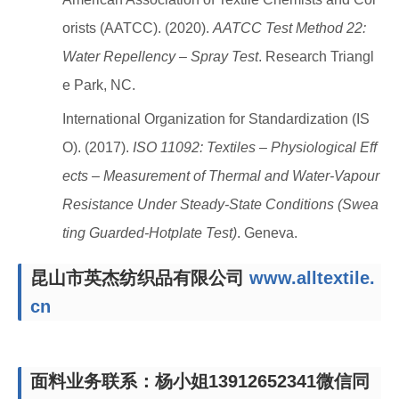
orists (AATCC). (2020).
AATCC Test Method 22:
Water Repellency – Spray Test
. Research Triangl
e Park, NC.
International Organization for Standardization (IS
O). (2017).
ISO 11092: Textiles – Physiological Eff
ects – Measurement of Thermal and Water-Vapour
Resistance Under Steady-State Conditions (Swea
ting Guarded-Hotplate Test)
. Geneva.
昆山市英杰纺织品有限公司
www.alltextile.
cn
面料业务联系：杨小姐13912652341微信同