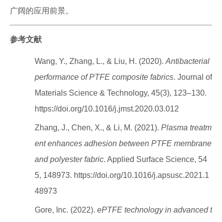
广阔的应用前景。
参考文献
Wang, Y., Zhang, L., & Liu, H. (2020).
Antibacterial
performance of PTFE composite fabrics
. Journal of
Materials Science & Technology, 45(3), 123–130.
https://doi.org/10.1016/j.jmst.2020.03.012
Zhang, J., Chen, X., & Li, M. (2021).
Plasma treatm
ent enhances adhesion between PTFE membrane
and polyester fabric
. Applied Surface Science, 54
5, 148973. https://doi.org/10.1016/j.apsusc.2021.1
48973
Gore, Inc. (2022).
ePTFE technology in advanced t