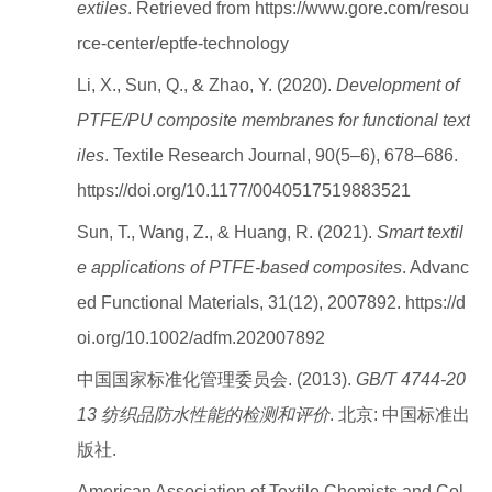
extiles
. Retrieved from https://www.gore.com/resou
rce-center/eptfe-technology
Li, X., Sun, Q., & Zhao, Y. (2020).
Development of
PTFE/PU composite membranes for functional text
iles
. Textile Research Journal, 90(5–6), 678–686.
https://doi.org/10.1177/0040517519883521
Sun, T., Wang, Z., & Huang, R. (2021).
Smart textil
e applications of PTFE-based composites
. Advanc
ed Functional Materials, 31(12), 2007892. https://d
oi.org/10.1002/adfm.202007892
中国国家标准化管理委员会. (2013).
GB/T 4744-20
13 纺织品防水性能的检测和评价
. 北京: 中国标准出
版社.
American Association of Textile Chemists and Col