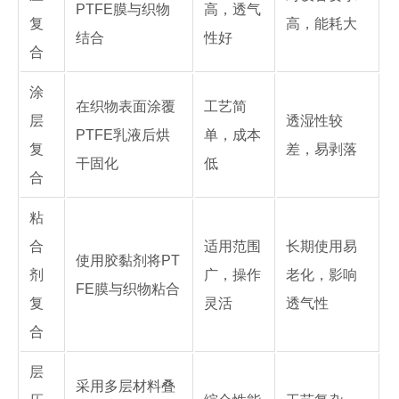
PTFE膜与织物
高，透气
复
高，能耗大
结合
性好
合
涂
在织物表面涂覆
工艺简
层
透湿性较
PTFE乳液后烘
单，成本
复
差，易剥落
干固化
低
合
粘
合
适用范围
长期使用易
使用胶黏剂将PT
剂
广，操作
老化，影响
FE膜与织物粘合
复
灵活
透气性
合
层
采用多层材料叠