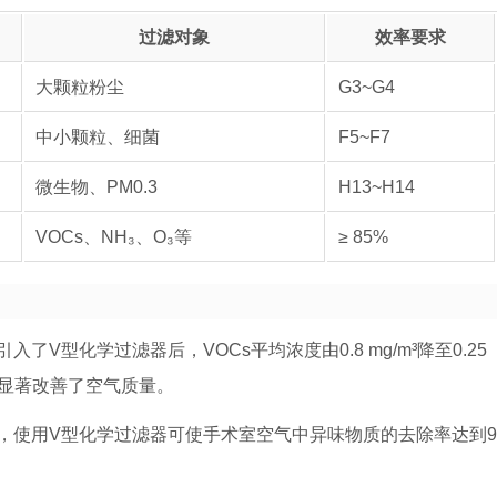
过滤对象
效率要求
大颗粒粉尘
G3~G4
中小颗粒、细菌
F5~F7
微生物、PM0.3
H13~H14
VOCs、NH₃、O₃等
≥ 85%
V型化学过滤器后，VOCs平均浓度由0.8 mg/m³降至0.25
/m³，显著改善了空气质量。
，使用V型化学过滤器可使手术室空气中异味物质的去除率达到9