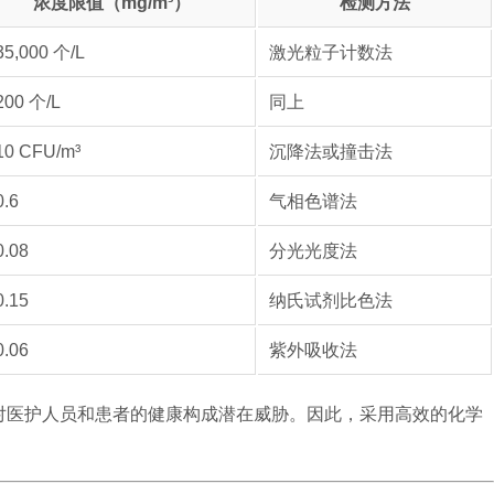
浓度限值（mg/m³）
检测方法
35,000 个/L
激光粒子计数法
200 个/L
同上
10 CFU/m³
沉降法或撞击法
0.6
气相色谱法
0.08
分光光度法
0.15
纳氏试剂比色法
0.06
紫外吸收法
等对医护人员和患者的健康构成潜在威胁。因此，采用高效的化学