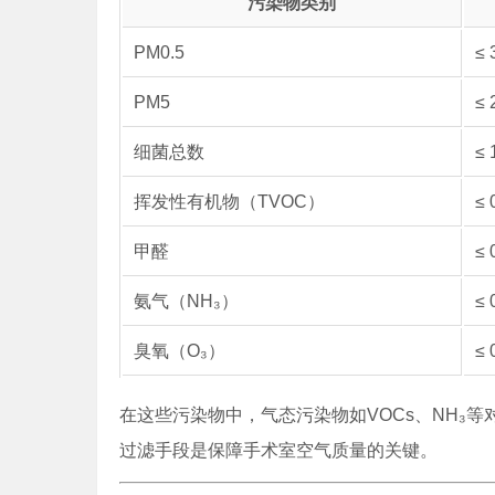
污染物类别
PM0.5
≤ 
PM5
≤ 
细菌总数
≤ 
挥发性有机物（TVOC）
≤ 
甲醛
≤ 
氨气（NH₃）
≤ 
臭氧（O₃）
≤ 
在这些污染物中，气态污染物如VOCs、NH₃
过滤手段是保障手术室空气质量的关键。