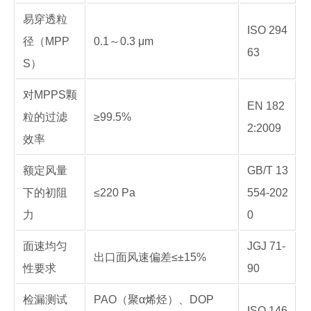
易穿透粒
ISO 294
径（MPP
0.1～0.3 μm
63
S）
对MPPS颗
EN 182
粒的过滤
≥99.5%
2:2009
效率
额定风量
GB/T 13
下的初阻
≤220 Pa
554-202
力
0
面速均匀
JGJ 71-
出口面风速偏差≤±15%
性要求
90
检漏测试
PAO（聚α烯烃）、DOP
ISO 146