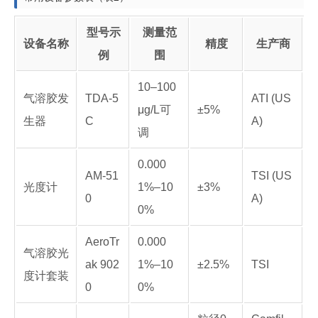
型号示
测量范
设备名称
精度
生产商
例
围
10–100
气溶胶发
TDA-5
ATI (US
μg/L可
±5%
生器
C
A)
调
0.000
AM-51
TSI (US
光度计
1%–10
±3%
0
A)
0%
AeroTr
0.000
气溶胶光
ak 902
1%–10
±2.5%
TSI
度计套装
0
0%