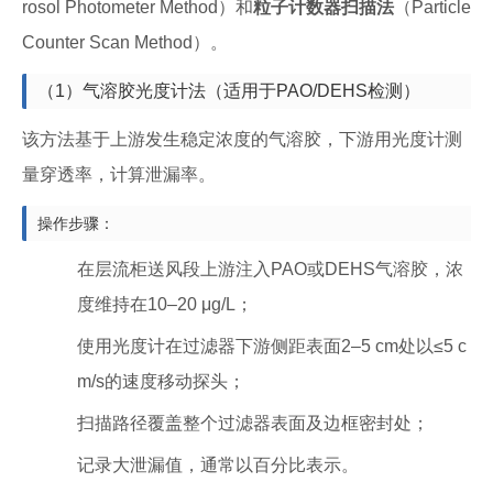
rosol Photometer Method）和
粒子计数器扫描法
（Particle
Counter Scan Method）。
（1）气溶胶光度计法（适用于PAO/DEHS检测）
该方法基于上游发生稳定浓度的气溶胶，下游用光度计测
量穿透率，计算泄漏率。
操作步骤：
在层流柜送风段上游注入PAO或DEHS气溶胶，浓
度维持在10–20 μg/L；
使用光度计在过滤器下游侧距表面2–5 cm处以≤5 c
m/s的速度移动探头；
扫描路径覆盖整个过滤器表面及边框密封处；
记录大泄漏值，通常以百分比表示。