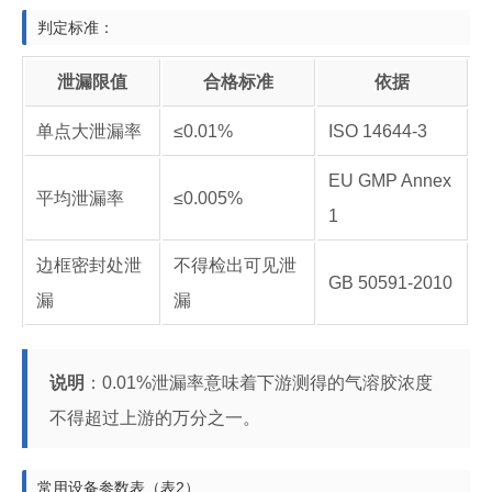
判定标准：
泄漏限值
合格标准
依据
单点大泄漏率
≤0.01%
ISO 14644-3
EU GMP Annex
平均泄漏率
≤0.005%
1
边框密封处泄
不得检出可见泄
GB 50591-2010
漏
漏
说明
：0.01%泄漏率意味着下游测得的气溶胶浓度
不得超过上游的万分之一。
常用设备参数表（表2）