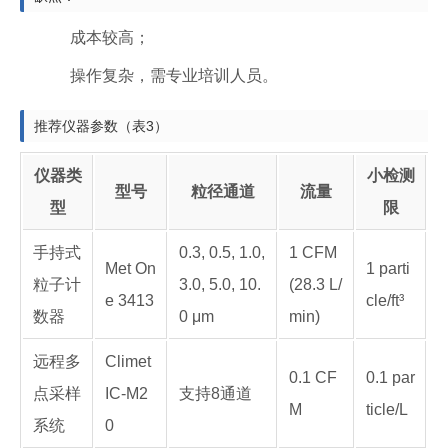
成本较高；
操作复杂，需专业培训人员。
推荐仪器参数（表3）
仪器类
小检测
型号
粒径通道
流量
型
限
手持式
0.3, 0.5, 1.0,
1 CFM
Met On
1 parti
粒子计
3.0, 5.0, 10.
(28.3 L/
e 3413
cle/ft³
数器
0 μm
min)
远程多
Climet
0.1 CF
0.1 par
点采样
IC-M2
支持8通道
M
ticle/L
系统
0