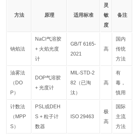
灵
方法
原理
适用标准
敏
备注
度
NaCl气溶胶
国内
GB/T 6165-
钠焰法
+ 火焰光度
高
传统
2021
计
方法
油雾法
MIL-STD-2
有
DOP气溶胶
（DO
82（已淘
高
毒，
+ 光度计
P）
汰）
慎用
计数法
PSL或DEH
国际
极
（MPP
S + 粒子计
ISO 29463
主流
高
S）
数器
方法