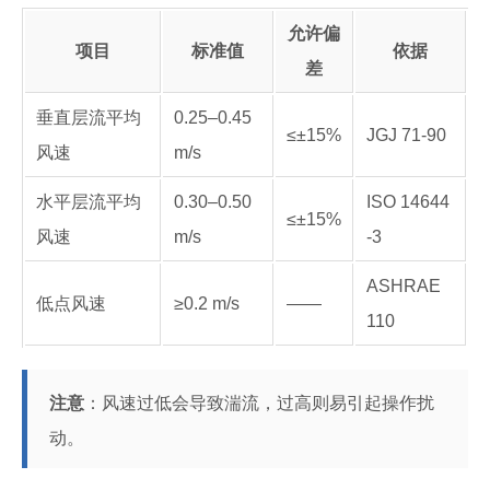
允许偏
项目
标准值
依据
差
垂直层流平均
0.25–0.45
≤±15%
JGJ 71-90
风速
m/s
水平层流平均
0.30–0.50
ISO 14644
≤±15%
风速
m/s
-3
ASHRAE
低点风速
≥0.2 m/s
——
110
注意
：风速过低会导致湍流，过高则易引起操作扰
动。