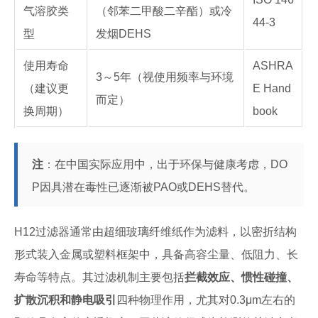
气溶胶类
（邻苯二甲酸二辛酯）或冷
44-3
型
发烟DEHS
使用寿命
ASHRA
3～5年（视使用频率与环境
（建议更
E Hand
而定）
换周期）
book
注
：在中国实际应用中，出于环保与健康考虑，DO
P因具潜在毒性已逐渐被PAO或DEHS替代。
H12过滤器通常由超细玻璃纤维纸作为滤料，以密折结构
形式装入金属或塑料框架中，具备高容尘量、低阻力、长
寿命等特点。其过滤机制主要包括
拦截效应、惯性碰撞、
扩散沉积和静电吸引
四种物理作用，尤其对0.3μm左右的