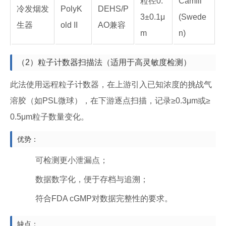
粒径0.
Camfil
冷发烟发
PolyK
DEHS/P
3±0.1μ
(Swede
生器
old II
AO兼容
m
n)
（2）粒子计数器扫描法（适用于高灵敏度检测）
此法使用远程粒子计数器，在上游引入已知浓度的挑战气
溶胶（如PSL微球），在下游逐点扫描，记录≥0.3μm或≥
0.5μm粒子数量变化。
优势：
可检测更小泄漏点；
数据数字化，便于存档与追溯；
符合FDA cGMP对数据完整性的要求。
缺点：