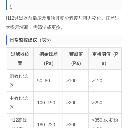
g）
H12过滤器前后压差反映其积尘程度与阻力变化。压差过
大提示堵塞，需清洁或更换。
日常监控建议（表5）
过滤器位
初始压差
警戒值
更换阈值（P
置
（Pa）
（Pa）
a）
初效过滤
50–80
>100
>120
器
中效过滤
100–150
>200
>250
器
H12高效
>350 或 初始
180–220
>300