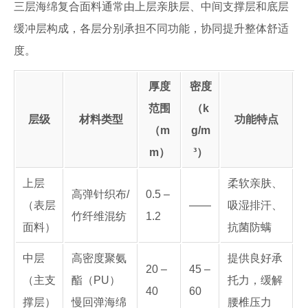
三层海绵复合面料通常由上层亲肤层、中间支撑层和底层
缓冲层构成，各层分别承担不同功能，协同提升整体舒适
度。
厚度
密度
范围
（k
层级
材料类型
功能特点
（m
g/m
m）
³）
上层
柔软亲肤、
高弹针织布/
0.5 –
（表层
——
吸湿排汗、
竹纤维混纺
1.2
面料）
抗菌防螨
中层
高密度聚氨
提供良好承
20 –
45 –
（主支
酯（PU）
托力，缓解
40
60
撑层）
慢回弹海绵
腰椎压力