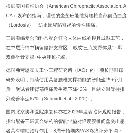
根据美国脊椎协会（American Chiropractic Association, A
CA）发布的指南，理想的坐垫应能维持腰椎自然前凸曲度
（Lordosis），防止因塌陷引起的慢性腰痛。
三层海绵复合面料常配合符合人体曲线的模具成型工艺，
在中层海绵中预留腰部支撑区，形成“三点支撑体系”：即
双侧坐骨支撑+中央腰椎托举。
德国弗劳恩霍夫工业工程研究所（IAO）的一项长期跟踪
研究表明，持续使用具备腰椎支撑功能的智能坐垫6个月
后，受试者腰背部疼痛发生率下降42%，且站立时脊柱排
列改善率达67%（Schmidt et al., 2020）。
国内北京协和医院康复科亦在2023年发表临床观察报告，
指出配备三层复合结构的智能坐垫对轻度腰椎间盘突出患
者具有辅助治疗作用，8周干预期内VAS疼痛评分平均下