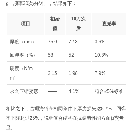
g，频率30次/分钟），结果如下：
初始
10万次
项目
衰减率
值
后
厚度（mm）
75.0
72.3
3.6%
回弹率（%）
58
52
10.3%
硬度（N/m
2.15
1.98
7.9%
m）
永久压缩变形
——
4.1%
符合≤5%标准
相比之下，普通海绵在相同条件下厚度损失达8.7%，回弹
率下降超过25%，说明复合结构在抗疲劳性能方面优势明
显。