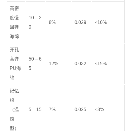
高密
度慢
10 – 2
8%
0.029
<10%
回弹
0
海绵
开孔
高弹
50 – 6
12%
0.032
<15%
PU海
5
绵
记忆
棉
（温
5 – 15
7%
0.025
<8%
感
型）