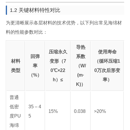
1.2 关键材料特性对比
为更清晰展示各层材料的技术优势，以下列出常见海绵材
料的性能参数对比：
导热
压缩永久
使用寿命
回弹
系数
材料
变形（7
（循环压缩1
率
（W/
类型
0℃×22
0万次后形变
（%）
(m·
h）≤
率）
K)）
普通
低密
35 – 4
15%
0.038
>20%
度PU
5
海绵