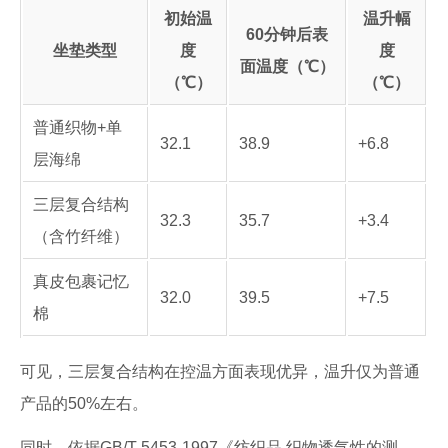
初始温
温升幅
60分钟后表
坐垫类型
度
度
面温度（℃）
（℃）
（℃）
普通织物+单
32.1
38.9
+6.8
层海绵
三层复合结构
32.3
35.7
+3.4
（含竹纤维）
真皮包裹记忆
32.0
39.5
+7.5
棉
可见，三层复合结构在控温方面表现优异，温升仅为普通
产品的50%左右。
同时，依据GB/T 5453-1997《纺织品 织物透气性的测