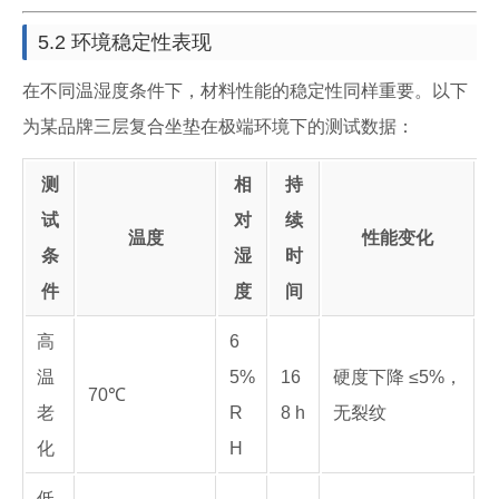
5.2 环境稳定性表现
在不同温湿度条件下，材料性能的稳定性同样重要。以下
为某品牌三层复合坐垫在极端环境下的测试数据：
测
相
持
试
对
续
温度
性能变化
条
湿
时
件
度
间
高
6
温
5%
16
硬度下降 ≤5%，
70℃
老
R
8 h
无裂纹
化
H
低