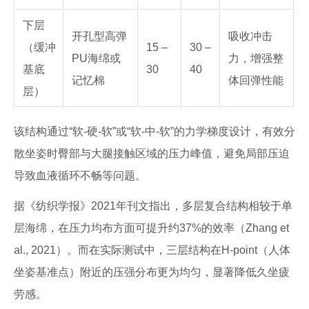
下层
开孔型高弹
吸收冲击
（缓冲
15 –
30 –
PU海绵或
力，增强整
基底
30
40
记忆棉
体回弹性能
层）
该结构通过“软-硬-软”或“软-中-软”的力学梯度设计，有效分
散坐姿时臀部与大腿接触区域的压力峰值，避免局部压迫
导致血液循环不畅等问题。
据《纺织学报》2021年刊文指出，多层复合结构相较于单
层海绵，在压力均布方面可提升约37%的效率（Zhang et
al., 2021）。而在实际测试中，三层结构在H-point（人体
坐姿基准点）附近的压强分布更为均匀，显著降低久坐疲
劳感。