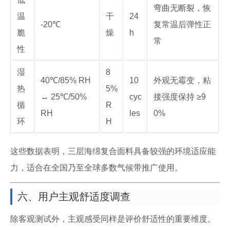
弯曲无断裂，恢
温
干
24
-20℃
复常温后弹性正
脆
燥
h
常
性
湿
8
40℃/85% RH
10
外观无霉变，粘
热
5%
↔ 25℃/50%
cyc
接强度保持 ≥9
循
R
RH
les
0%
环
H
这些数据表明，三层海绵复合面料具备较强的环境适应能
力，适合在全国乃至全球多数气候带推广使用。
六、用户主观舒适度调查
除客观测试外，主观感受同样是评价舒适性的重要维度。