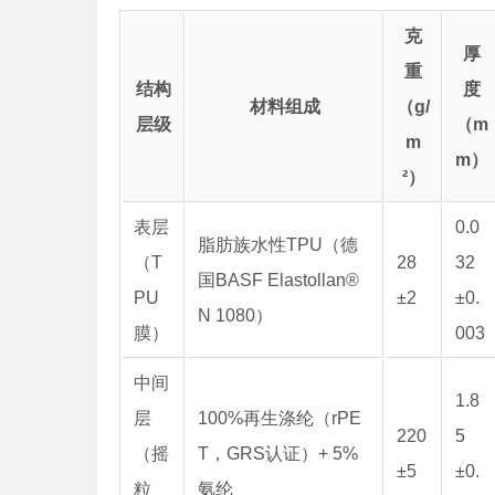
克
厚
重
结构
度
材料组成
（g/
层级
（m
m
m）
²）
表层
0.0
脂肪族水性TPU（德
（T
28
32
国BASF Elastollan®
PU
±2
±0.
N 1080）
膜）
003
中间
1.8
层
100%再生涤纶（rPE
220
5
（摇
T，GRS认证）+ 5%
±5
±0.
粒
氨纶