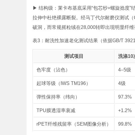
▶ 结构级：莱卡布基底采用“包芯纱+螺旋捻度”
拉伸中杜绝裸露断裂。经马丁代尔耐磨仪测试（CS-
破洞，而常规摇粒绒在28,000转即出现明显纤
表3：耐洗性加速老化测试结果（依据GB/T 3921.
测试项目
洗涤10
色牢度（沾色）
4–5级
起球等级（IWS TM196）
4级
弹性保持率（纬向）
97.3%
TPU膜透湿率衰减
+1.2%
rPET纤维残留率（SEM图像分析）
99.8%