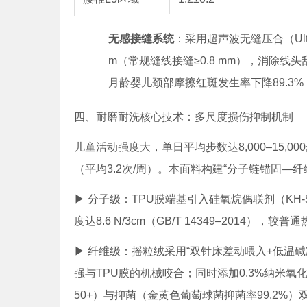
无感接缝系统
：采用超声波无缝压合（Ultra
m（常规缝线接缝≥0.8 mm），消除线
月龄婴儿颈部摩擦红斑发生率下降89.3%（
四、耐磨耐洗核心技术：多尺度损伤抑制机制
儿童活动强度大，单日平均步数达8,000–15,
（平均3.2次/周）。本面料构建“分子链锚固—
▶ 分子级：TPU膜端基引入硅氧烷偶联剂（KH-
度达8.6 N/3cm（GB/T 14349–2014），较
▶ 纤维级：摇粒绒采用“双针床差动喂入+低温碱
强与TPU膜的机械咬合；同时添加0.3%纳米氧化
50+）与抑菌（金黄色葡萄球菌抑菌率99.2%）