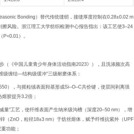
sonic Bonding）替代传统缝纫，接缝厚度控制在0.28±0.02 m
头刮擦风险。浙江理工大学纺织检测中心报告指出：该工艺使3–24
P<0.01）。
000步（《中国儿童青少年身体活动指南2023》），且洗涤频次高
纤维级缠结—结构级缓冲”三级耐磨体系：
550），与摇粒绒表面羟基形成Si–O–C共价键，使层间剥离强
普通热熔胶提升3.2倍；
减量”工艺，使纤维表面产生纳米级沟槽（深度20–50 nm），增
锌（ZnO，粒径18±3 nm）于纺丝熔体，赋予纤维抗紫外（UPF
双重功能；