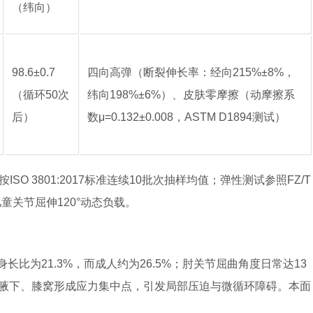
（纬向）
98.6±0.7
四向高弹（断裂伸长率：经向215%±8%，
（循环50次
纬向198%±6%）、皮肤零摩擦（动摩擦系
后）
数μ=0.132±0.008，ASTM D1894测试）
O 3801:2017标准连续10批次抽样均值；弹性测试参照FZ/T
儿童关节屈伸120°动态负载。
长比为21.3%，而成人约为26.5%；肘关节屈曲角度日常达13
料易在腋下、膝窝形成应力集中点，引发局部压迫与微循环障碍。本面