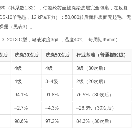
结构（捻系数1.32），使氨纶芯丝被涤纶皮层完全包裹，在反复
10羊毛毡，12 kPa压力）：50,000转后面料表面无起毛、无
维裸露（见表3）。
3–2013 C型，皂液浓度3g/L，温度40℃，每周期45min）
次后
洗涤30次后
洗涤50次后
行业基准（普通摇粒绒）
4级
4级
3级（30次后）
4级
3–4级
2级（20次后）
94.1%
91.8%
76.5%（30次后）
–2.7%
–4.3%
–28.6%（30次后）
98.6%
97.2%
84.3%（30次后）