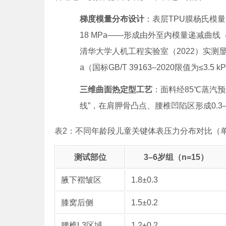
梯度模量分布设计
：表层TPU膜杨氏模量为
18 MPa——形成由外至内模量递减曲线（
清华大学人机工程实验室（2022）实测显
a（国标GB/T 39163–2020限值为≤3.5 k
三维曲面热定型工艺
：面料经85℃蒸汽
线”，在肩胛骨凸点、腰椎凹陷区形成0.3
表2：不同年龄段儿童关键体表压力分布对比（单位
测试部位
3–6岁组（n=15）
腋下褶皱区
1.8±0.3
膝窝后侧
1.5±0.2
腰椎L3区域
1.2±0.2