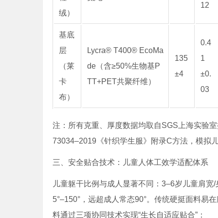
12
绒）
基底
0.4
层
Lycra® T400® EcoMa
135
1
（莱
de（含≥50%生物基P
±4
±0.
卡
TT+PET共聚纤维）
03
布）
注：所有克重、厚度数据均取自SGS上海实验室按IS
73034–2019《针织学生服》附录C方法，模拟
三、安全贴合技术：儿童人体工效学适配体系
儿童躯干比例与成人显著不同：3–6岁儿童肩宽/身
5°–150°，远超成人常态90°。传统硬挺面
料通过三项协同技术实现“生长自适应贴合”：