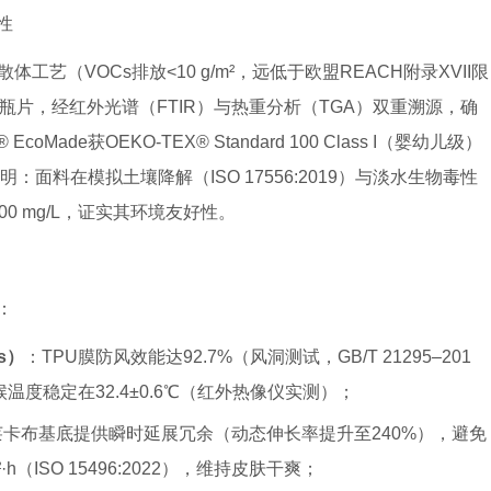
性
艺（VOCs排放<10 g/m²，远低于欧盟REACH附录XVII限
PET瓶片，经红外光谱（FTIR）与热重分析（TGA）双重溯源，确
ade获OEKO-TEX® Standard 100 Class I（婴幼儿级）
：面料在模拟土壤降解（ISO 17556:2019）与淡水生物毒性
100 mg/L，证实其环境友好性。
：
s）
：TPU膜防风效能达92.7%（风洞测试，GB/T 21295–201
度稳定在32.4±0.6℃（红外热像仪实测）；
莱卡布基底提供瞬时延展冗余（动态伸长率提升至240%），避免
·h（ISO 15496:2022），维持皮肤干爽；