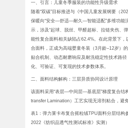
一、引言：儿童冬季服装的功能性升级需求
随着“双碳”目标推进与《中国儿童发展纲要（20
保暖向“安全—舒适—耐久—智能适配”多维功能
示，涉及“起球、脱丝、甲醛超标、拉链夹伤、弹
能性复合面料相关缺陷占62.4%。在此背景下，
合面料，正成为高端婴童冬装（3月龄–12岁）
贴合机制、动态耐磨响应及耐洗稳定性技术路径
化、可验证、可复现的技术参数体系。
二、面料结构解构：三层异质协同设计原理
该面料采用“表层—中间层—基底层”梯度复合结
transfer Lamination）工艺实现无溶
表1：弹力莱卡布复合摇粒绒TPU面料分层结构参数（依
2022《纺织品透气性测试标准》实测）