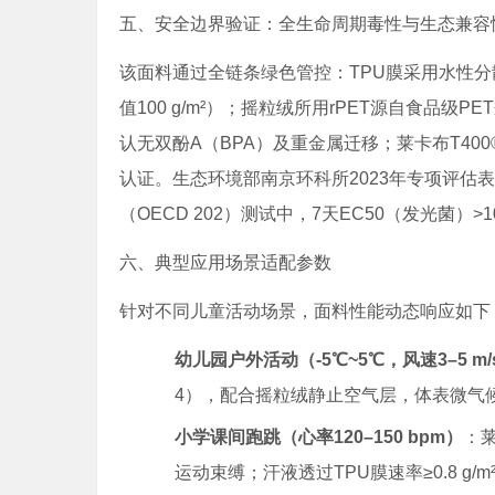
五、安全边界验证：全生命周期毒性与生态兼容
该面料通过全链条绿色管控：TPU膜采用水性分散体工
值100 g/m²）；摇粒绒所用rPET源自食品级
认无双酚A（BPA）及重金属迁移；莱卡布T400® EcoM
认证。生态环境部南京环科所2023年专项评估表明
（OECD 202）测试中，7天EC50（发光菌）>
六、典型应用场景适配参数
针对不同儿童活动场景，面料性能动态响应如下
幼儿园户外活动（-5℃~5℃，风速3–5 m/
4），配合摇粒绒静止空气层，体表微气候温
小学课间跑跳（心率120–150 bpm）
：
运动束缚；汗液透过TPU膜速率≥0.8 g/m²