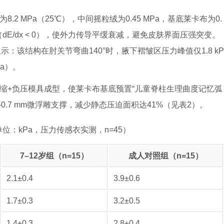
8.2 MPa（25℃），中间摇粒绒为0.45 MPa，基底莱卡布为0.
dE/dx < 0），使外力传导平缓衰减，避免皮肤界面压强突变。
示：该结构在肘关节弯曲140°时，腋下褶皱区压力峰值仅1.8 kP
Pa）。
预缩+负压模具成型，使莱卡布基底预置“儿童脊柱生理曲度记忆弧
–0.7 mm微浮雕支撑，减少静态压迫面积达41%（见表2）。
：kPa，压力传感衣实测，n=45）
7–12岁组（n=15）
成人对照组（n=15）
2.1±0.4
3.9±0.6
1.7±0.3
3.2±0.5
1.4±0.3
2.8±0.4