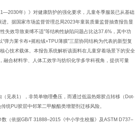
21—2030年）》对健康防护的强化要求，儿童冬季服装已从基础
演进。据国家市场监督管理总局2023年童装质量监督抽查报告显
性失效导致束缚不适”等结构性缺陷问题占比达37.6%，其中功
以“弹力莱卡布+摇粒绒+TPU薄膜”三层协同结构为代表的新型复
的核心技术载体。本报告系统解析该面料在儿童穿着场景下的安全
，融合材料学、人体工效学与纺织化学多学科视角，提供可量
构（见表1），非简单物理叠压，而通过低温热熔胶点转移（Dot-
剂粘合，避免传统PU胶层中邻苯二甲酸酯类增塑剂迁移风险。
据GB/T 31888–2015《中小学生校服》及ASTM D737–