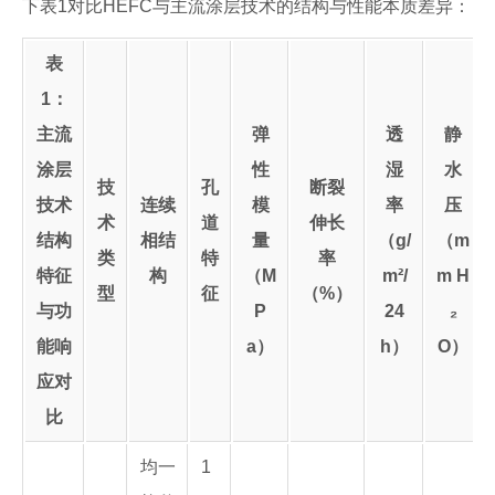
下表1对比HEFC与主流涂层技术的结构与性能本质差异：
表
1：
主流
弹
透
静
涂层
性
湿
水
技
孔
断裂
技术
连续
模
率
压
术
道
伸长
结构
相结
量
（g/
（m
类
特
率
特征
构
（M
m²/
m H
型
征
（%）
与功
P
24
₂
能响
a）
h）
O）
应对
比
均一
1