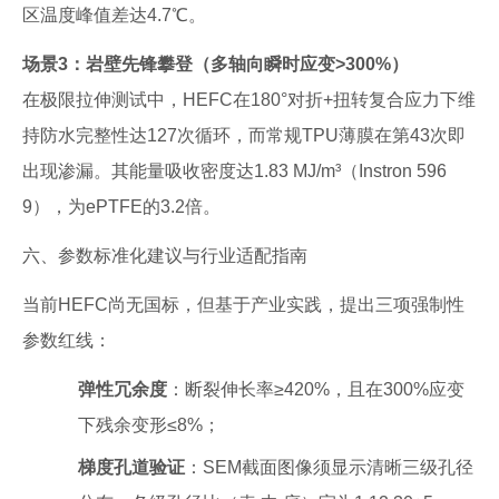
区温度峰值差达4.7℃。
场景3：岩壁先锋攀登（多轴向瞬时应变>300%）
在极限拉伸测试中，HEFC在180°对折+扭转复合应力下维
持防水完整性达127次循环，而常规TPU薄膜在第43次即
出现渗漏。其能量吸收密度达1.83 MJ/m³（Instron 596
9），为ePTFE的3.2倍。
六、参数标准化建议与行业适配指南
当前HEFC尚无国标，但基于产业实践，提出三项强制性
参数红线：
弹性冗余度
：断裂伸长率≥420%，且在300%应变
下残余变形≤8%；
梯度孔道验证
：SEM截面图像须显示清晰三级孔径