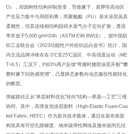
O），却因刚性结构抑制形变，导致腋下、肩胛等高动区
产生应力集中与局部剥离；而聚氨酯（PU）亲水涂层虽具
柔顺性，但其连续相结构阻碍水蒸气分子定向扩散，透湿
率常低于5,000 g/m²/24h（ASTM E96 BW法）。据中国纺
织工业联合会《2023功能性户外纺织品白皮书》统计，国
内主流品牌冲锋衣在-5℃至25℃温区、中高强度运动（ME
T=6.5）工况下，约63%用户反馈“弯腰时腰部涂层开裂”“攀
爬时腋下闷热感突增”，凸显静态参数向动态服役性能转化
的断层。
突破路径正从“单层材料优化”转向“结构—界面—工艺”三维
协同。其中，高弹发泡涂层面料（High-Elastic Foam-Coa
ted Fabric, HEFC）作为新兴技术载体，通过在基布表面
构筑具有可控孔隙梯度、纳米级弹性网络及微米级闭孔结