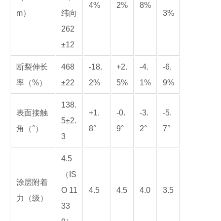
4%
2%
8%
m）
纬向
3%
262
±12
断裂伸长
468
-18.
+2.
-4.
-6.
率（%）
±22
2%
5%
1%
9%
138.
表面接触
+1.
-0.
-3.
-5.
5±2.
角（°）
8°
9°
2°
7°
3
4.5
（IS
涂层附着
O 11
4.5
4.5
4.0
3.5
力（级）
33