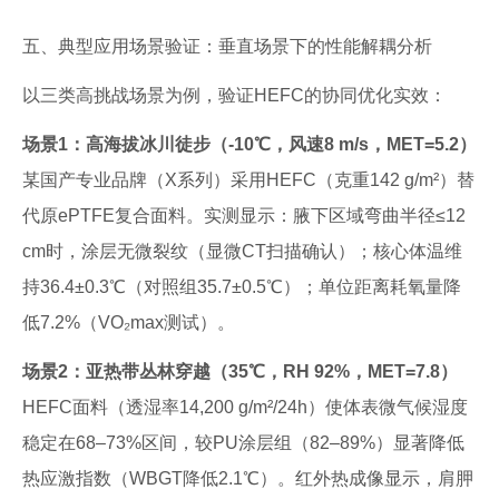
五、典型应用场景验证：垂直场景下的性能解耦分析
以三类高挑战场景为例，验证HEFC的协同优化实效：
场景1：高海拔冰川徒步（-10℃，风速8 m/s，MET=5.2）
某国产专业品牌（X系列）采用HEFC（克重142 g/m²）替
代原ePTFE复合面料。实测显示：腋下区域弯曲半径≤12
cm时，涂层无微裂纹（显微CT扫描确认）；核心体温维
持36.4±0.3℃（对照组35.7±0.5℃）；单位距离耗氧量降
低7.2%（VO₂max测试）。
场景2：亚热带丛林穿越（35℃，RH 92%，MET=7.8）
HEFC面料（透湿率14,200 g/m²/24h）使体表微气候湿度
稳定在68–73%区间，较PU涂层组（82–89%）显著降低
热应激指数（WBGT降低2.1℃）。红外热成像显示，肩胛