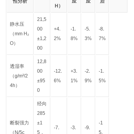
性分析
应
应
后
H）
21,5
静水压
00
+4.
-1.
-5.
-8.
（mm H₂
±1,2
2%
8%
3%
7%
O）
00
12,8
透湿率
00
-12.
+3.
-2.
-1.
（g/m²/2
±95
6%
1%
9%
5%
4h）
0
经向
285
断裂强力
±1
-1
-7.
-3.
-9.
（N/5c
5，
5.