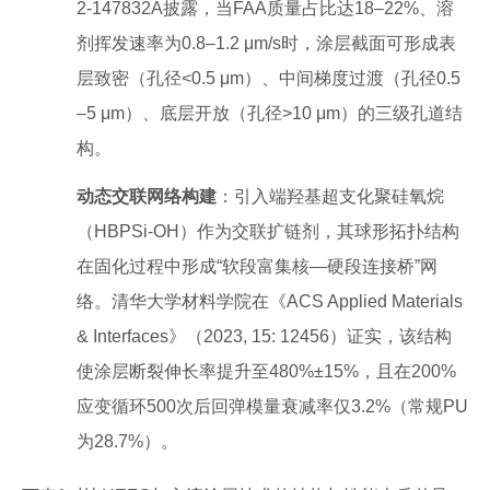
2-147832A披露，当FAA质量占比达18–22%、溶
剂挥发速率为0.8–1.2 μm/s时，涂层截面可形成表
层致密（孔径<0.5 μm）、中间梯度过渡（孔径0.5
–5 μm）、底层开放（孔径>10 μm）的三级孔道结
构。
动态交联网络构建
：引入端羟基超支化聚硅氧烷
（HBPSi-OH）作为交联扩链剂，其球形拓扑结构
在固化过程中形成“软段富集核—硬段连接桥”网
络。清华大学材料学院在《ACS Applied Materials
& Interfaces》（2023, 15: 12456）证实，该结构
使涂层断裂伸长率提升至480%±15%，且在200%
应变循环500次后回弹模量衰减率仅3.2%（常规PU
为28.7%）。