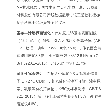
MP共沸脱除，诱导中间层大孔生成。浙江台华新
材料股份有限公司产线数据显示，该工艺使孔径梯
度合格率由61%提升至94.7%。
基布—涂层界面强化
：针对尼龙66基布表面能低
（42.3 mN/m）问题，引入大气压冷等离子体（AP
CP）处理（功率1.2 kW，时间45 s），使表面含氧
官能团增加3.8倍，涂层剥离强度达12.6 N/cm（G
B/T 3923.1–2013），较未处理提升217%。
耐久性冗余设计
：在配方中添加0.3 wt%氧化锌量
子点（ZnO QDs），其光催化活性可分解汗液中尿
素、乳酸等有机污染物，经50次标准洗涤（GB/T 3
921–2013）后，静水压保持率仍达91.3%，透湿率
衰减仅4.6%。