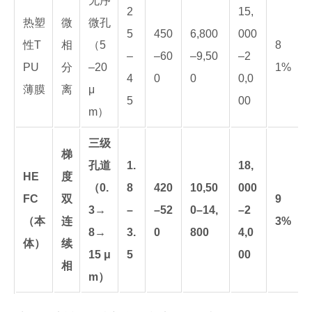
无序
2
15,
热塑
微
微孔
5
450
6,800
000
性T
相
（5
8
–
–60
–9,50
–2
PU
分
–20
1%
4
0
0
0,0
薄膜
离
μ
5
00
m）
三级
梯
孔道
1.
18,
HE
度
（0.
8
420
10,50
000
FC
双
9
3→
–
–52
0–14,
–2
（本
连
3%
8→
3.
0
800
4,0
体）
续
15 μ
5
00
相
m）