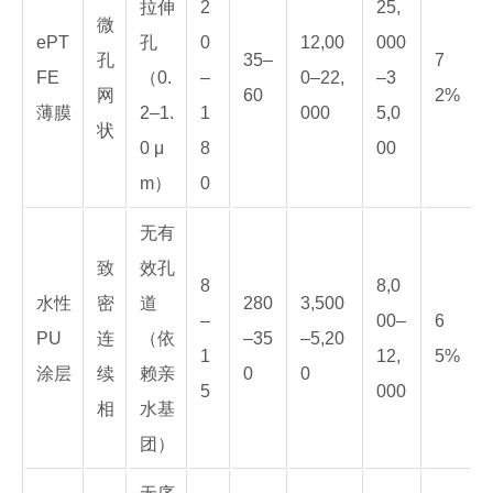
拉伸
2
25,
微
ePT
孔
0
12,00
000
孔
35–
7
FE
（0.
–
0–22,
–3
网
60
2%
薄膜
2–1.
1
000
5,0
状
0 μ
8
00
m）
0
无有
致
效孔
8
8,0
水性
密
道
280
3,500
–
00–
6
PU
连
（依
–35
–5,20
1
12,
5%
涂层
续
赖亲
0
0
5
000
相
水基
团）