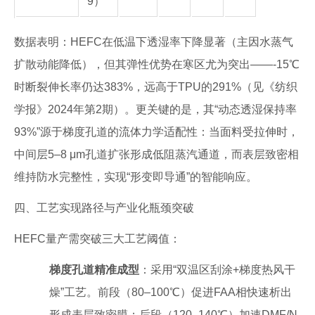
9）
数据表明：HEFC在低温下透湿率下降显著（主因水蒸气
扩散动能降低），但其弹性优势在寒区尤为突出——-15℃
时断裂伸长率仍达383%，远高于TPU的291%（见《纺织
学报》2024年第2期）。更关键的是，其“动态透湿保持率
93%”源于梯度孔道的流体力学适配性：当面料受拉伸时，
中间层5–8 μm孔道扩张形成低阻蒸汽通道，而表层致密相
维持防水完整性，实现“形变即导通”的智能响应。
四、工艺实现路径与产业化瓶颈突破
HEFC量产需突破三大工艺阈值：
梯度孔道精准成型
：采用“双温区刮涂+梯度热风干
燥”工艺。前段（80–100℃）促进FAA相快速析出
形成表层致密膜；后段（120–140℃）加速DMF/N