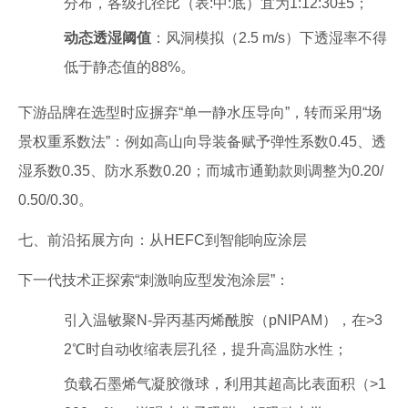
分布，各级孔径比（表:中:底）宜为1:12:30±5；
动态透湿阈值
：风洞模拟（2.5 m/s）下透湿率不得
低于静态值的88%。
下游品牌在选型时应摒弃“单一静水压导向”，转而采用“场
景权重系数法”：例如高山向导装备赋予弹性系数0.45、透
湿系数0.35、防水系数0.20；而城市通勤款则调整为0.20/
0.50/0.30。
七、前沿拓展方向：从HEFC到智能响应涂层
下一代技术正探索“刺激响应型发泡涂层”：
引入温敏聚N-异丙基丙烯酰胺（pNIPAM），在>3
2℃时自动收缩表层孔径，提升高温防水性；
负载石墨烯气凝胶微球，利用其超高比表面积（>1