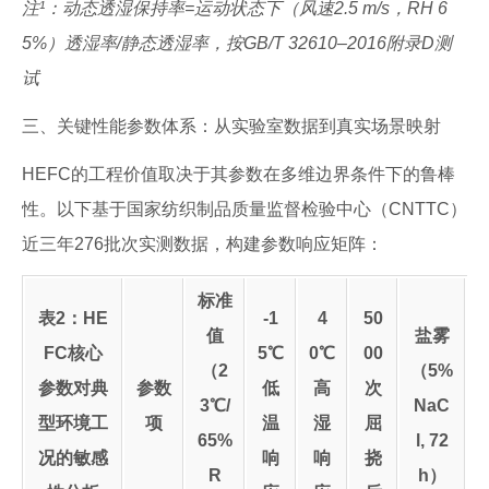
注¹：动态透湿保持率=运动状态下（风速2.5 m/s，RH 6
5%）透湿率/静态透湿率，按GB/T 32610–2016附录D测
试
三、关键性能参数体系：从实验室数据到真实场景映射
HEFC的工程价值取决于其参数在多维边界条件下的鲁棒
性。以下基于国家纺织制品质量监督检验中心（CNTTC）
近三年276批次实测数据，构建参数响应矩阵：
标准
表2：HE
-1
4
50
值
盐雾
FC核心
5℃
0℃
00
（2
（5%
参数对典
参数
低
高
次
3℃/
NaC
型环境工
项
温
湿
屈
65%
l, 72
况的敏感
响
响
挠
R
h）