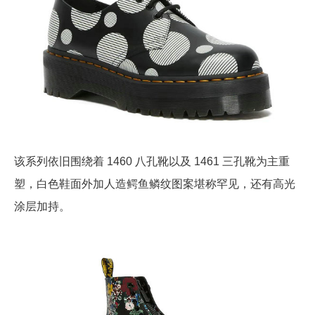
该系列依旧围绕着 1460 八孔靴以及 1461 三孔靴为主重
塑，白色鞋面外加人造鳄鱼鳞纹图案堪称罕见，还有高光
涂层加持。