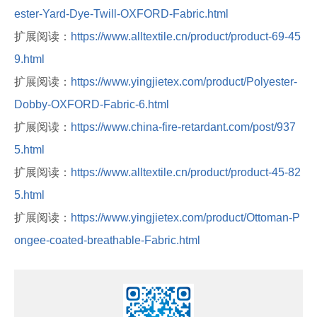
ester-Yard-Dye-Twill-OXFORD-Fabric.html
扩展阅读：
https://www.alltextile.cn/product/product-69-45
9.html
扩展阅读：
https://www.yingjietex.com/product/Polyester-
Dobby-OXFORD-Fabric-6.html
扩展阅读：
https://www.china-fire-retardant.com/post/937
5.html
扩展阅读：
https://www.alltextile.cn/product/product-45-82
5.html
扩展阅读：
https://www.yingjietex.com/product/Ottoman-P
ongee-coated-breathable-Fabric.html