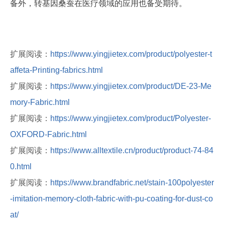
备外，转基因桑蚕在医疗领域的应用也备受期待。
扩展阅读：
https://www.yingjietex.com/product/polyester-t
affeta-Printing-fabrics.html
扩展阅读：
https://www.yingjietex.com/product/DE-23-Me
mory-Fabric.html
扩展阅读：
https://www.yingjietex.com/product/Polyester-
OXFORD-Fabric.html
扩展阅读：
https://www.alltextile.cn/product/product-74-84
0.html
扩展阅读：
https://www.brandfabric.net/stain-100polyester
-imitation-memory-cloth-fabric-with-pu-coating-for-dust-co
at/