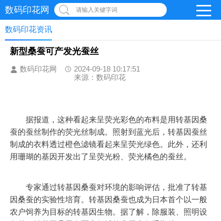
数码印花网
请输入关键字词
数码印花资讯
新型桑蚕可产发光蚕丝
数码印花网
2024-09-18 10:17:51
来源：数码印花
	据报道，这种看起来呈荧光彩色的布料是用转基因桑
蚕的蚕丝制作的荧光丝制成。照射到蓝光后，转基因蚕丝
制成的衣料透过橙色滤镜看起来呈荧光绿色。此外，还利
用珊瑚的基因开发出了呈荧光粉、荧光橘色的蚕丝。 
	专家通过转基因桑蚕对环境的影响评估，批准了转基
因桑蚕的实验性培育。转基因桑蚕也成为日本首个以一般
农户饲养为目标的转基因生物。据了解，除服装、照明设