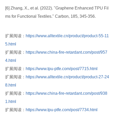
[6] Zhang, X., et al. (2022). "Graphene Enhanced TPU Fil
ms for Functional Textiles." Carbon, 185, 345-356.
扩展阅读：
https://www.alltextile.cn/product/product-55-11
5.html
扩展阅读：
https://www.china-fire-retardant.com/post/957
4.html
扩展阅读：
https://www.tpu-ptfe.com/post/7715.html
扩展阅读：
https://www.alltextile.cn/product/product-27-24
8.html
扩展阅读：
https://www.china-fire-retardant.com/post/938
1.html
扩展阅读：
https://www.tpu-ptfe.com/post/7734.html