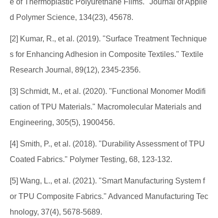
e of Thermoplastic Polyurethane Films." Journal of Applie
d Polymer Science, 134(23), 45678.
[2] Kumar, R., et al. (2019). "Surface Treatment Technique
s for Enhancing Adhesion in Composite Textiles." Textile
Research Journal, 89(12), 2345-2356.
[3] Schmidt, M., et al. (2020). "Functional Monomer Modifi
cation of TPU Materials." Macromolecular Materials and
Engineering, 305(5), 1900456.
[4] Smith, P., et al. (2018). "Durability Assessment of TPU
Coated Fabrics." Polymer Testing, 68, 123-132.
[5] Wang, L., et al. (2021). "Smart Manufacturing System f
or TPU Composite Fabrics." Advanced Manufacturing Tec
hnology, 37(4), 5678-5689.