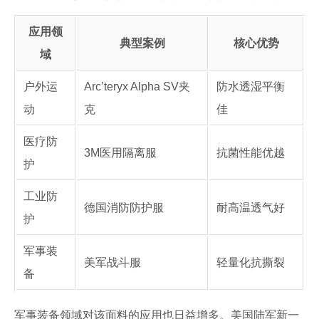
应用领
典型案例
核心优势
域
户外运
Arc’teryx Alpha SV夹
防水透湿平衡
动
克
佳
医疗防
3M医用隔离服
抗菌性能优越
护
工业防
德国消防防护服
耐高温透气好
护
军事装
美军战斗服
轻量化抗撕裂
备
军事装备领域对该面料的应用也日益增多。美国陆军新一