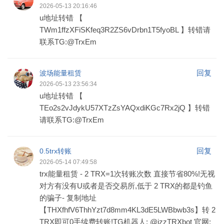
2026-05-13 20:16:46
u地址转错 【
TWm1ffzXFiSKfeq3R2ZS6vDrbn1T5fyoBL 】转错请
联系TG:@TrxEm
回复
波场能量租赁
2026-05-13 23:56:34
u地址转错 【
TEo2s2vJdykU57XTzZsYAQxdiKGc7Rx2jQ 】转错
请联系TG:@TrxEm
回复
0.5trx转账
2026-05-14 07:49:58
trx能量租赁 - 2 TRX=1次转账次数 直接节省80%!无视
对方有没有U或者是否交易所,低于 2 TRX的都是钓鱼
的骗子- 复制地址
【THXfhfV6ThhYzt7d8mm4KL3dE5LWBbwb3s】转 2
TRX即可0手续费转账!TG机器人: @jzzTRXbot 官网: