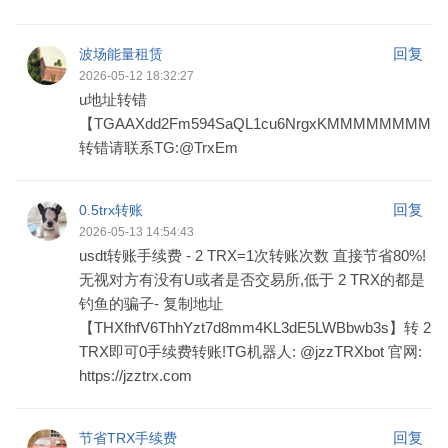
回复
波场能量租赁
2026-05-12 18:32:27
u地址转错
【TGAAXdd2Fm594SaQL1cu6NrgxKMMMMMMMM】
转错请联系TG:@TrxEm
回复
0.5trx转账
2026-05-13 14:54:43
usdt转账手续费 - 2 TRX=1次转账次数 直接节省80%!
无视对方有没有U或者是否交易所,低于 2 TRX的都是
钓鱼的骗子- 复制地址
【THXfhfV6ThhYzt7d8mm4KL3dE5LWBbwb3s】转 2
TRX即可0手续费转账!TG机器人: @jzzTRXbot 官网:
https://jzztrx.com
回复
节省TRX手续费