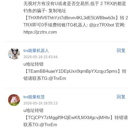
无视对方有没有U或者是否交易所,低于 2 TRX的都是
钓鱼的骗子- 复制地址
【THXfhfV6ThhYzt7d8mm4KL3dE5LWBbwb3s】转 2
TRX即可0手续费转账!TG机器人: @jzzTRXbot 官网:
https://jzztrx.com
回复
trx能量机器人
2026-05-18 15:43:44
u地址转错
【TEamBB4uaeY1DEpUxn9qrnBpYXzqyz5pms】转
错请联系TG:@TrxEm
回复
trx能量租赁
2026-05-18 18:55:13
u地址转错
【TCjCPY7zMggif9H2jEwKfLMXbfgcvjMHtv】转错请
联系TG:@TrxEm