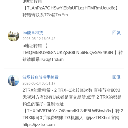
u地址转错
【TLAnPzA7QHSwYjEbfaUFLozHTMRmUoux6c】
转错请联系TG:@TrxEm
回复
trx能量租赁
2026-05-12 16:05:42
u地址转错 【
TMQM5BU98h8NUKZjSB8hNb6NcQv9Ak4K9N 】转
错请联系TG:@TrxEm
回复
波场转账节省手续费
2026-05-14 05:51:17
2TRX能量租赁 - 2 TRX=1次转账次数 直接节省80%!
无视对方有没有U或者是否交易所,低于 2 TRX的都是
钓鱼的骗子- 复制地址
【THXfhfV6ThhYzt7d8mm4KL3dE5LWBbwb3s】转 2
TRX即可0手续费转账!TG机器人: @jzzTRXbot 官网:
https://jzztrx.com