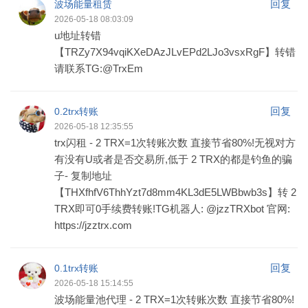
回复
波场能量租赁
2026-05-18 08:03:09
u地址转错
【TRZy7X94vqiKXeDAzJLvEPd2LJo3vsxRgF】转错
请联系TG:@TrxEm
回复
0.2trx转账
2026-05-18 12:35:55
trx闪租 - 2 TRX=1次转账次数 直接节省80%!无视对方
有没有U或者是否交易所,低于 2 TRX的都是钓鱼的骗
子- 复制地址
【THXfhfV6ThhYzt7d8mm4KL3dE5LWBbwb3s】转 2
TRX即可0手续费转账!TG机器人: @jzzTRXbot 官网:
https://jzztrx.com
回复
0.1trx转账
2026-05-18 15:14:55
波场能量池代理 - 2 TRX=1次转账次数 直接节省80%!